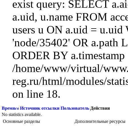
exist query: SELECT a.aid
a.uid, u.name FROM acc
users u ON a.uid = u.ui
'node/35402' OR a.path 
ORDER BY a.timestamp 
/home/www/virtual/www.
reg.ru/html/modules/statis
on line 18.
Время
Источник отсылки
Пользователь
Действия
No statistics available.
Основные разделы
Дополнительные ресурсы