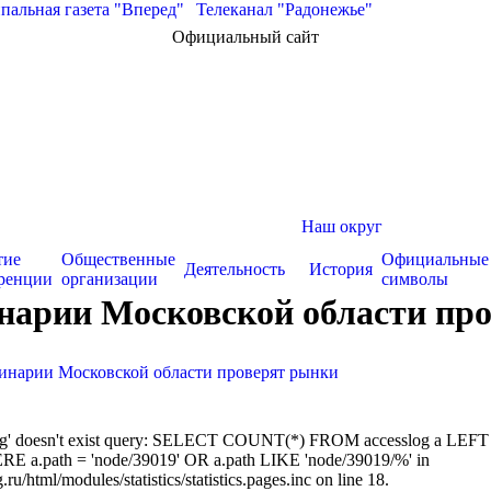
альная газета "Вперед"
|
Телеканал "Радонежье"
Официальный сайт
Наш округ
тие
Общественные
Официальные
Деятельность
История
ренции
организации
символы
инарии Московской области пр
ринарии Московской области проверят рынки
sslog' doesn't exist query: SELECT COUNT(*) FROM accesslog a LEFT
RE a.path = 'node/39019' OR a.path LIKE 'node/39019/%' in
/html/modules/statistics/statistics.pages.inc on line 18.