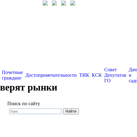
Совет
Дач
Почетные
Достопримечательности
ТИК
КСК
Депутатов
и
граждане
ГО
сад
оверят рынки
Поиск по сайту