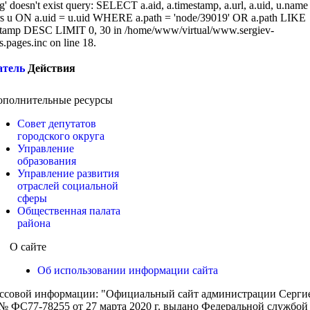
g' doesn't exist query: SELECT a.aid, a.timestamp, a.url, a.uid, u.name
 u ON a.uid = u.uid WHERE a.path = 'node/39019' OR a.path LIKE
tamp DESC LIMIT 0, 30 in /home/www/virtual/www.sergiev-
cs.pages.inc on line 18.
атель
Действия
ополнительные ресурсы
Совет депутатов
городского округа
Управление
образования
Управление развития
отраслей социальной
сферы
Общественная палата
района
О сайте
Об использовании информации сайта
ассовой информации: "Официальный сайт администрации Сергиев
 ФС77-78255 от 27 марта 2020 г. выдано Федеральной службой п