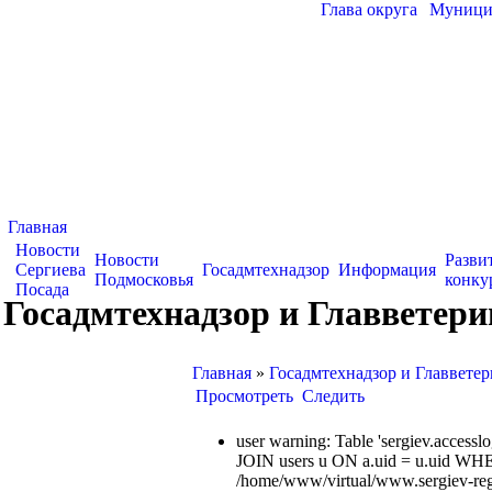
Глава округа
|
Муницип
Главная
Новости
Новости
Разви
Сергиева
Госадмтехнадзор
Информация
Подмосковья
конку
Посада
Госадмтехнадзор и Главветер
Главная
»
Госадмтехнадзор и Главвете
Просмотреть
Следить
user warning: Table 'sergiev.acce
JOIN users u ON a.uid = u.uid WHE
/home/www/virtual/www.sergiev-reg.ru