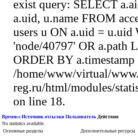
exist query: SELECT a.aid
a.uid, u.name FROM acc
users u ON a.uid = u.ui
'node/40797' OR a.path 
ORDER BY a.timestamp 
/home/www/virtual/www.
reg.ru/html/modules/statis
on line 18.
Время
Источник отсылки
Пользователь
Действия
No statistics available.
Основные разделы
Дополнительные ресурсы