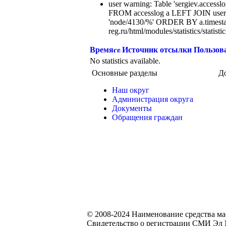
user warning: Table 'sergiev.accesslo
FROM accesslog a LEFT JOIN users
'node/4130/%' ORDER BY a.timest
reg.ru/html/modules/statistics/statisti
Время
Источник отсылки
Пользов
No statistics available.
Основные разделы
Д
Наш округ
Администрация округа
Документы
Обращения граждан
© 2008-2024 Наименование средства м
Свидетельство о регистрации СМИ Эл №