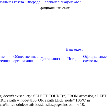
альная газета "Вперед"
|
Телеканал "Радонежье"
Официальный сайт
Наш округ
тие
Общественные
Официальные
Деятельность
История
ренции
организации
символы
sslog' doesn't exist query: SELECT COUNT(*) FROM accesslog a LEFT
RE a.path = 'node/4130' OR a.path LIKE 'node/4130/%' in
/html/modules/statistics/statistics.pages.inc on line 18.