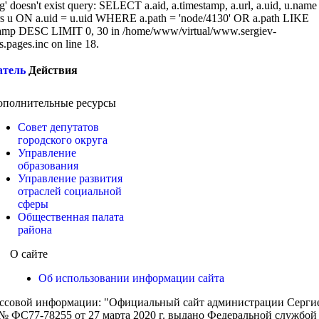
g' doesn't exist query: SELECT a.aid, a.timestamp, a.url, a.uid, u.name
 u ON a.uid = u.uid WHERE a.path = 'node/4130' OR a.path LIKE
amp DESC LIMIT 0, 30 in /home/www/virtual/www.sergiev-
cs.pages.inc on line 18.
атель
Действия
ополнительные ресурсы
Совет депутатов
городского округа
Управление
образования
Управление развития
отраслей социальной
сферы
Общественная палата
района
О сайте
Об использовании информации сайта
ассовой информации: "Официальный сайт администрации Сергиев
 ФС77-78255 от 27 марта 2020 г. выдано Федеральной службой п