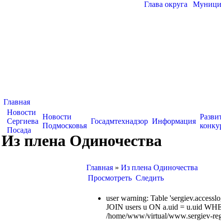
Глава округа
|
Муницип
Главная
Новости
Новости
Разви
Сергиева
Госадмтехнадзор
Информация
Подмосковья
конку
Посада
Из плена Одиночества
Главная
»
Из плена Одиночества
Просмотреть
Следить
user warning: Table 'sergiev.acce
JOIN users u ON a.uid = u.uid WHE
/home/www/virtual/www.sergiev-reg.ru