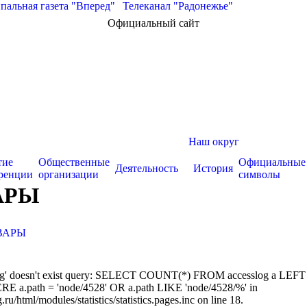
альная газета "Вперед"
|
Телеканал "Радонежье"
Официальный сайт
Наш округ
тие
Общественные
Официальные
Деятельность
История
ренции
организации
символы
АРЫ
ВАРЫ
sslog' doesn't exist query: SELECT COUNT(*) FROM accesslog a LEFT
RE a.path = 'node/4528' OR a.path LIKE 'node/4528/%' in
/html/modules/statistics/statistics.pages.inc on line 18.