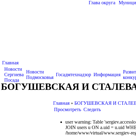
Глава округа
|
Муницип
Главная
Новости
Новости
Разви
Сергиева
Госадмтехнадзор
Информация
Подмосковья
конку
Посада
БОГУШЕВСКАЯ И СТАЛЕВ
Главная
»
БОГУШЕВСКАЯ И СТАЛЕ
Просмотреть
Следить
user warning: Table 'sergiev.acce
JOIN users u ON a.uid = u.uid WHE
/home/www/virtual/www.sergiev-reg.ru