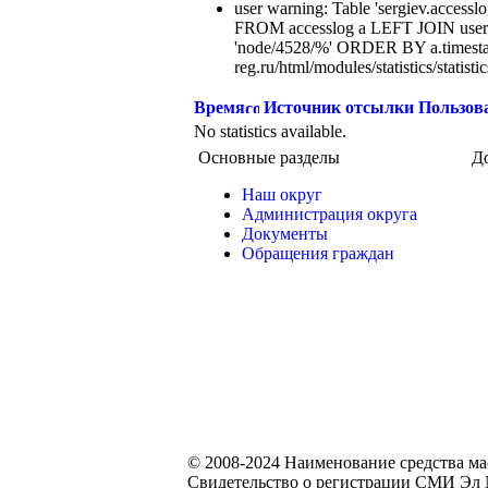
user warning: Table 'sergiev.accesslo
FROM accesslog a LEFT JOIN users
'node/4528/%' ORDER BY a.timest
reg.ru/html/modules/statistics/statisti
Время
Источник отсылки
Пользов
No statistics available.
Основные разделы
Д
Наш округ
Администрация округа
Документы
Обращения граждан
© 2008-2024 Наименование средства м
Свидетельство о регистрации СМИ Эл №