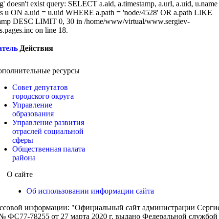
g' doesn't exist query: SELECT a.aid, a.timestamp, a.url, a.uid, u.name
 u ON a.uid = u.uid WHERE a.path = 'node/4528' OR a.path LIKE
amp DESC LIMIT 0, 30 in /home/www/virtual/www.sergiev-
cs.pages.inc on line 18.
атель
Действия
ополнительные ресурсы
Совет депутатов
городского округа
Управление
образования
Управление развития
отраслей социальной
сферы
Общественная палата
района
О сайте
Об использовании информации сайта
ассовой информации: "Официальный сайт администрации Сергиев
 ФС77-78255 от 27 марта 2020 г. выдано Федеральной службой п