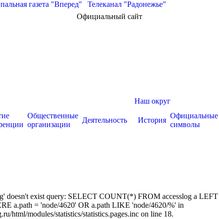
альная газета "Вперед"
|
Телеканал "Радонежье"
Официальный сайт
Наш округ
тие
Общественные
Официальные
Деятельность
История
ренции
организации
символы
sslog' doesn't exist query: SELECT COUNT(*) FROM accesslog a LEFT
RE a.path = 'node/4620' OR a.path LIKE 'node/4620/%' in
/html/modules/statistics/statistics.pages.inc on line 18.