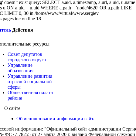
g' doesn't exist query: SELECT a.aid, a.timestamp, a.url, a.uid, u.name
 u ON a.uid = u.uid WHERE a.path = 'node/4620' OR a.path LIKE
 LIMIT 0, 30 in /home/www/virtual/www.sergiev-
cs.pages.inc on line 18.
атель
Действия
ополнительные ресурсы
Совет депутатов
городского округа
Управление
образования
Управление развития
отраслей социальной
сферы
Общественная палата
района
О сайте
Об использовании информации сайта
ассовой информации: "Официальный сайт администрации Сергиев
 ФС77-78255 от 27 марта 2020 г. выдано Федеральной службой п