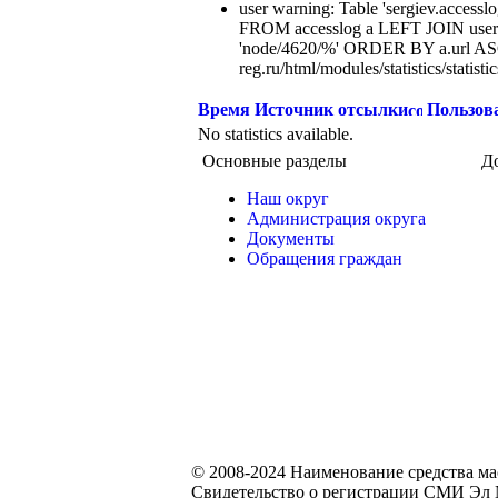
user warning: Table 'sergiev.accesslo
FROM accesslog a LEFT JOIN users
'node/4620/%' ORDER BY a.url ASC
reg.ru/html/modules/statistics/statisti
Время
Источник отсылки
Пользов
No statistics available.
Основные разделы
Д
Наш округ
Администрация округа
Документы
Обращения граждан
© 2008-2024 Наименование средства м
Свидетельство о регистрации СМИ Эл №