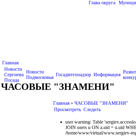
Глава округа
|
Муницип
Главная
Новости
Новости
Разви
Сергиева
Госадмтехнадзор
Информация
Подмосковья
конку
Посада
ЧАСОВЫЕ "ЗНАМЕНИ"
Главная
»
ЧАСОВЫЕ "ЗНАМЕНИ"
Просмотреть
Следить
user warning: Table 'sergiev.acce
JOIN users u ON a.uid = u.uid WHE
/home/www/virtual/www.sergiev-reg.ru