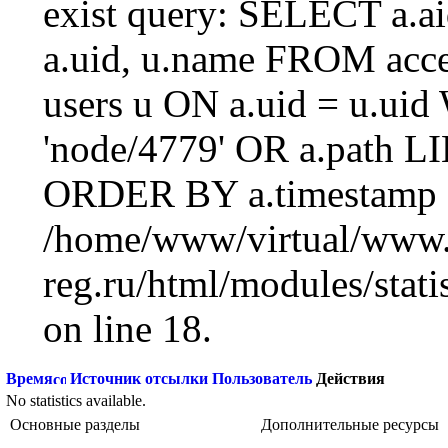
exist query: SELECT a.aid
a.uid, u.name FROM acc
users u ON a.uid = u.ui
'node/4779' OR a.path L
ORDER BY a.timestamp 
/home/www/virtual/www.
reg.ru/html/modules/statis
on line 18.
Время
Источник отсылки
Пользователь
Действия
No statistics available.
Основные разделы
Дополнительные ресурсы