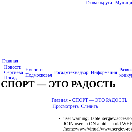
Глава округа
|
Муницип
Главная
Новости
Новости
Разви
Сергиева
Госадмтехнадзор
Информация
Подмосковья
конку
Посада
СПОРТ — ЭТО РАДОСТЬ
Главная
»
СПОРТ — ЭТО РАДОСТЬ
Просмотреть
Следить
user warning: Table 'sergiev.acce
JOIN users u ON a.uid = u.uid WHE
/home/www/virtual/www.sergiev-reg.ru