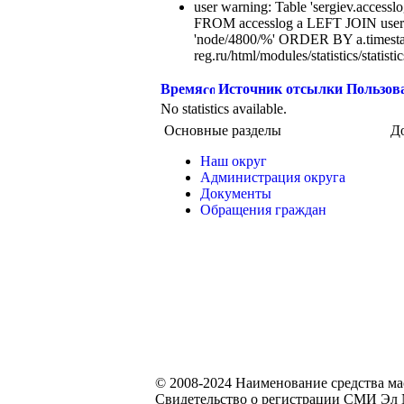
user warning: Table 'sergiev.accesslo
FROM accesslog a LEFT JOIN users
'node/4800/%' ORDER BY a.timest
reg.ru/html/modules/statistics/statisti
Время
Источник отсылки
Пользов
No statistics available.
Основные разделы
Д
Наш округ
Администрация округа
Документы
Обращения граждан
© 2008-2024 Наименование средства м
Свидетельство о регистрации СМИ Эл №