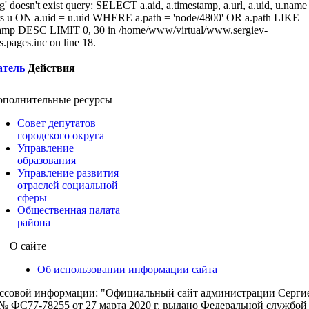
g' doesn't exist query: SELECT a.aid, a.timestamp, a.url, a.uid, u.name
 u ON a.uid = u.uid WHERE a.path = 'node/4800' OR a.path LIKE
amp DESC LIMIT 0, 30 in /home/www/virtual/www.sergiev-
cs.pages.inc on line 18.
атель
Действия
ополнительные ресурсы
Совет депутатов
городского округа
Управление
образования
Управление развития
отраслей социальной
сферы
Общественная палата
района
О сайте
Об использовании информации сайта
ассовой информации: "Официальный сайт администрации Сергиев
 ФС77-78255 от 27 марта 2020 г. выдано Федеральной службой п