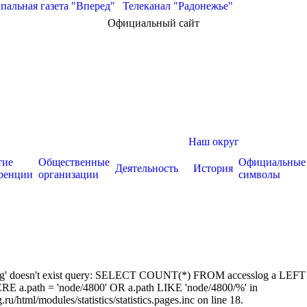
альная газета "Вперед"
|
Телеканал "Радонежье"
Официальный сайт
Наш округ
тие
Общественные
Официальные
Деятельность
История
ренции
организации
символы
sslog' doesn't exist query: SELECT COUNT(*) FROM accesslog a LEFT
RE a.path = 'node/4800' OR a.path LIKE 'node/4800/%' in
/html/modules/statistics/statistics.pages.inc on line 18.