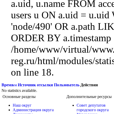
a.uid, u.name FROM acc
users u ON a.uid = u.ui
'node/490' OR a.path LI
ORDER BY a.timestamp 
/home/www/virtual/www.
reg.ru/html/modules/statis
on line 18.
Время
Источник отсылки
Пользователь
Действия
No statistics available.
Основные разделы
Дополнительные ресурсы
Наш округ
Совет депутатов
Администрация округа
городского округа