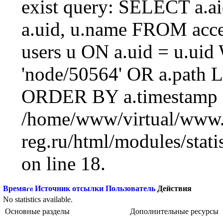
exist query: SELECT a.aid
a.uid, u.name FROM acc
users u ON a.uid = u.ui
'node/50564' OR a.path 
ORDER BY a.timestamp 
/home/www/virtual/www.
reg.ru/html/modules/statis
on line 18.
Время
Источник отсылки
Пользователь
Действия
No statistics available.
Основные разделы
Дополнительные ресурсы