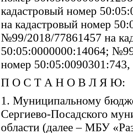
кадастровый номер 50:05
на кадастровый номер 50:
№99/2018/77861457 на ка
50:05:0000000:14064; №99
номер 50:05:0090301:743,
П О С Т А Н О В Л Я Ю:
1. Муниципальному бюдж
Сергиево-Посадского мун
области (далее – МБУ «Ра