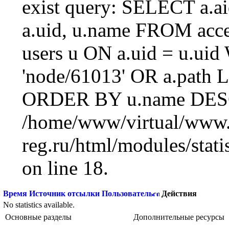
exist query: SELECT a.aid
a.uid, u.name FROM acc
users u ON a.uid = u.ui
'node/61013' OR a.path 
ORDER BY u.name DESC
/home/www/virtual/www.
reg.ru/html/modules/statis
on line 18.
Время
Источник отсылки
Пользователь
Действия
No statistics available.
Основные разделы
Дополнительные ресурсы