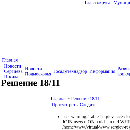
Глава округа
|
Муницип
Главная
Новости
Новости
Разви
Сергиева
Госадмтехнадзор
Информация
Подмосковья
конку
Посада
Решение 18/11
Главная
»
Решение 18/11
Просмотреть
Следить
user warning: Table 'sergiev.acce
JOIN users u ON a.uid = u.uid WHE
/home/www/virtual/www.sergiev-reg.ru