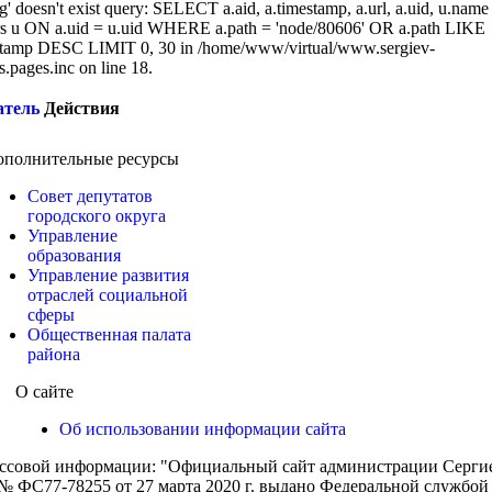
g' doesn't exist query: SELECT a.aid, a.timestamp, a.url, a.uid, u.name
 u ON a.uid = u.uid WHERE a.path = 'node/80606' OR a.path LIKE
tamp DESC LIMIT 0, 30 in /home/www/virtual/www.sergiev-
cs.pages.inc on line 18.
атель
Действия
ополнительные ресурсы
Совет депутатов
городского округа
Управление
образования
Управление развития
отраслей социальной
сферы
Общественная палата
района
О сайте
Об использовании информации сайта
ассовой информации: "Официальный сайт администрации Сергиев
 ФС77-78255 от 27 марта 2020 г. выдано Федеральной службой п