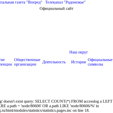
альная газета "Вперед"
|
Телеканал "Радонежье"
Официальный сайт
Наш округ
тие
Общественные
Официальные
Деятельность
История
ренции
организации
символы
sslog' doesn't exist query: SELECT COUNT(*) FROM accesslog a LEFT
RE a.path = 'node/80606' OR a.path LIKE 'node/80606/%' in
/html/modules/statistics/statistics.pages.inc on line 18.