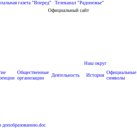
альная газета "Вперед"
|
Телеканал "Радонежье"
Официальный сайт
Наш округ
тие
Общественные
Официальные
Деятельность
История
ренции
организации
символы
о допобразованию.doc