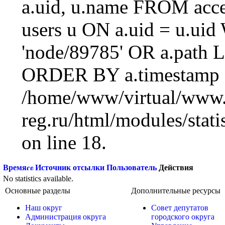
a.uid, u.name FROM acc
users u ON a.uid = u.ui
'node/89785' OR a.path 
ORDER BY a.timestamp 
/home/www/virtual/www.
reg.ru/html/modules/statis
on line 18.
Время
Источник отсылки
Пользователь
Действия
No statistics available.
Основные разделы
Дополнительные ресурсы
Наш округ
Совет депутатов
Администрация округа
городского округа