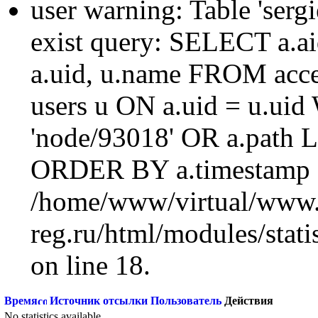
user warning: Table 'sergi
exist query: SELECT a.aid
a.uid, u.name FROM acc
users u ON a.uid = u.ui
'node/93018' OR a.path 
ORDER BY a.timestamp 
/home/www/virtual/www.
reg.ru/html/modules/statis
on line 18.
Время
Источник отсылки
Пользователь
Действия
No statistics available.