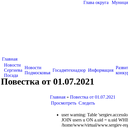
Глава округа
|
Муницип
Главная
Новости
Новости
Разви
Сергиева
Госадмтехнадзор
Информация
Подмосковья
конку
Посада
Повестка от 01.07.2021
Главная
»
Повестка от 01.07.2021
Просмотреть
Следить
user warning: Table 'sergiev.acce
JOIN users u ON a.uid = u.uid WHE
/home/www/virtual/www.sergiev-reg.ru