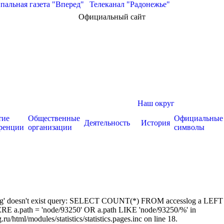
альная газета "Вперед"
|
Телеканал "Радонежье"
Официальный сайт
Наш округ
тие
Общественные
Официальные
Деятельность
История
ренции
организации
символы
sslog' doesn't exist query: SELECT COUNT(*) FROM accesslog a LEFT
RE a.path = 'node/93250' OR a.path LIKE 'node/93250/%' in
/html/modules/statistics/statistics.pages.inc on line 18.