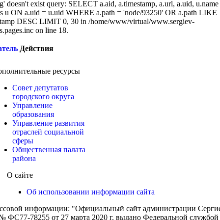
g' doesn't exist query: SELECT a.aid, a.timestamp, a.url, a.uid, u.name
 u ON a.uid = u.uid WHERE a.path = 'node/93250' OR a.path LIKE
tamp DESC LIMIT 0, 30 in /home/www/virtual/www.sergiev-
cs.pages.inc on line 18.
атель
Действия
ополнительные ресурсы
Совет депутатов
городского округа
Управление
образования
Управление развития
отраслей социальной
сферы
Общественная палата
района
О сайте
Об использовании информации сайта
ассовой информации: "Официальный сайт администрации Сергиев
 ФС77-78255 от 27 марта 2020 г. выдано Федеральной службой п