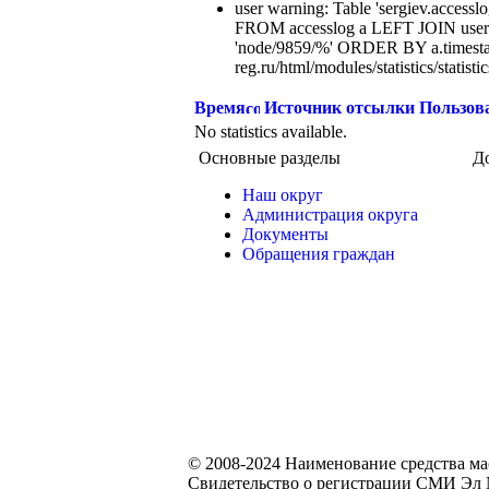
user warning: Table 'sergiev.accesslo
FROM accesslog a LEFT JOIN users
'node/9859/%' ORDER BY a.timest
reg.ru/html/modules/statistics/statisti
Время
Источник отсылки
Пользов
No statistics available.
Основные разделы
Д
Наш округ
Администрация округа
Документы
Обращения граждан
© 2008-2024 Наименование средства м
Свидетельство о регистрации СМИ Эл №