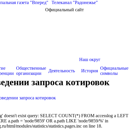
альная газета "Вперед"
|
Телеканал "Радонежье"
Официальный сайт
Наш округ
тие
Общественные
Официальные
Деятельность
История
ренции
организации
символы
едении запроса котировок
оведении запроса котировок
sslog' doesn't exist query: SELECT COUNT(*) FROM accesslog a LEFT
RE a.path = 'node/9859' OR a.path LIKE 'node/9859/%' in
/html/modules/statistics/statistics.pages.inc on line 18.