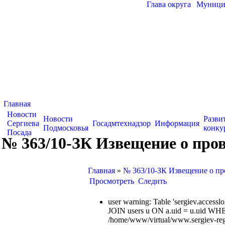
Глава округа
|
Муницип
Главная
Новости
Новости
Разви
Сергиева
Госадмтехнадзор
Информация
Подмосковья
конку
Посада
№ 363/10-ЗК Извещение о пров
Главная
»
№ 363/10-ЗК Извещение о пр
Просмотреть
Следить
user warning: Table 'sergiev.acce
JOIN users u ON a.uid = u.uid WHE
/home/www/virtual/www.sergiev-reg.ru