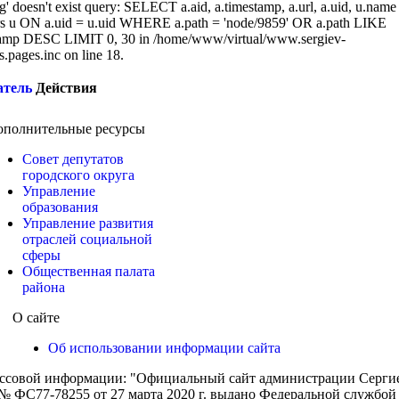
g' doesn't exist query: SELECT a.aid, a.timestamp, a.url, a.uid, u.name
 u ON a.uid = u.uid WHERE a.path = 'node/9859' OR a.path LIKE
amp DESC LIMIT 0, 30 in /home/www/virtual/www.sergiev-
cs.pages.inc on line 18.
атель
Действия
ополнительные ресурсы
Совет депутатов
городского округа
Управление
образования
Управление развития
отраслей социальной
сферы
Общественная палата
района
О сайте
Об использовании информации сайта
ассовой информации: "Официальный сайт администрации Сергиев
 ФС77-78255 от 27 марта 2020 г. выдано Федеральной службой п