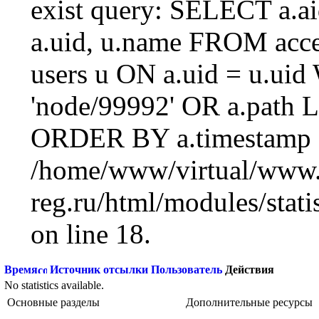
exist query: SELECT a.aid
a.uid, u.name FROM acc
users u ON a.uid = u.ui
'node/99992' OR a.path 
ORDER BY a.timestamp 
/home/www/virtual/www.
reg.ru/html/modules/statis
on line 18.
Время
Источник отсылки
Пользователь
Действия
No statistics available.
Основные разделы
Дополнительные ресурсы