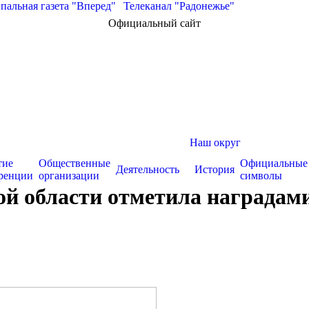
альная газета "Вперед"
|
Телеканал "Радонежье"
Официальный сайт
Наш округ
тие
Общественные
Официальные
Деятельность
История
ренции
организации
символы
 области отметила наградами с