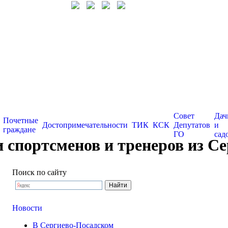
Совет
Дач
Почетные
Достопримечательности
ТИК
КСК
Депутатов
и
граждане
ГО
сад
портсменов и тренеров из Сер
Поиск по сайту
Новости
В Сергиево-Посадском