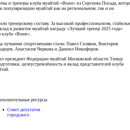
ены и тренеры клуба муайтай «Воин» из Сергиева Посада, кото
 и популяризацию муайтай как на региональном, так и на
ли тренерскому составу. За высокий профессионализм, стабиль
клад в развитие муайтай награду «Лучший тренер 2025 года»
 клуба «Воин».
да лучшими спортсменами стали: Павел Сизяков, Виктория
акарцев, Анастасия Чиркова и Даниил Никифоров.
ил президент Федерации муайтай Московской области Тимур
дготовки, целеустремлённость и вклад представителей клуба
йтай.
ополнительные ресурсы
Совет депутатов
городского