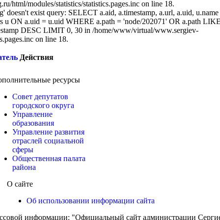
/html/modules/statistics/statistics.pages.inc on line 18.
g' doesn't exist query: SELECT a.aid, a.timestamp, a.url, a.uid, u.name
 u ON a.uid = u.uid WHERE a.path = 'node/202071' OR a.path LIK
stamp DESC LIMIT 0, 30 in /home/www/virtual/www.sergiev-
cs.pages.inc on line 18.
атель
Действия
ополнительные ресурсы
Совет депутатов
городского округа
Управление
образования
Управление развития
отраслей социальной
сферы
Общественная палата
района
О сайте
Об использовании информации сайта
ассовой информации: "Официальный сайт администрации Сергиев