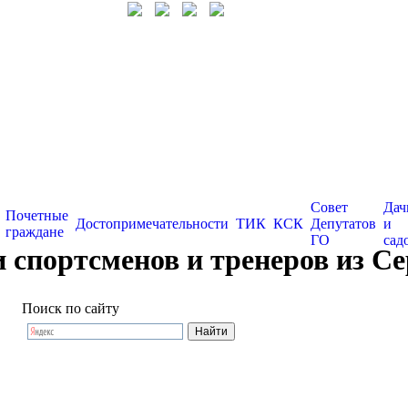
Совет
Дач
Почетные
Достопримечательности
ТИК
КСК
Депутатов
и
граждане
ГО
сад
портсменов и тренеров из Сер
Поиск по сайту