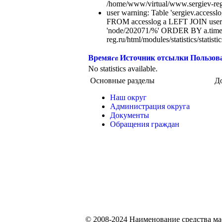
/home/www/virtual/www.sergiev-reg.ru
user warning: Table 'sergiev.accesslo
FROM accesslog a LEFT JOIN users
'node/202071/%' ORDER BY a.time
reg.ru/html/modules/statistics/statisti
Время
Источник отсылки
Пользов
No statistics available.
Основные разделы
Д
Наш округ
Администрация округа
Документы
Обращения граждан
© 2008-2024 Наименование средства м