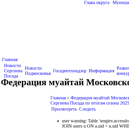
Глава округа
|
Муницип
Главная
Новости
Новости
Разви
Сергиева
Госадмтехнадзор
Информация
Подмосковья
конку
Посада
Федерация муайтай Московской
Главная
»
Федерация муайтай Московск
Сергиева Посада по итогам сезона 2025
Просмотреть
Следить
user warning: Table 'sergiev.acce
JOIN users u ON a.uid = u.uid WHE