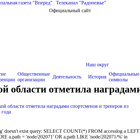
альная газета "Вперед"
|
Телеканал "Радонежье"
Официальный сайт
Наш округ
тие
Общественные
Официальные
Деятельность
История
ренции
организации
символы
 области отметила наградами с
ой области отметила наградами спортсменов и тренеров из
 года
sslog' doesn't exist query: SELECT COUNT(*) FROM accesslog a LEFT
RE a.path = 'node/202071' OR a.path LIKE 'node/202071/%' in