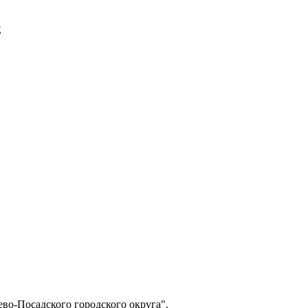
E
о-Посадского городского округа".