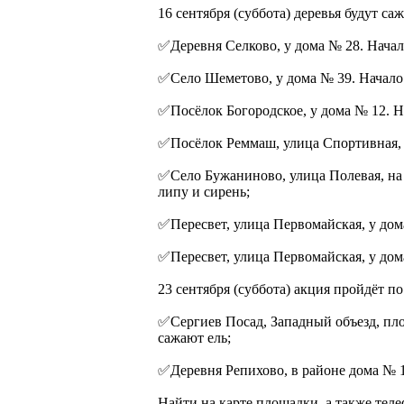
16 сентября (суббота) деревья будут саж
✅Деревня Селково, у дома № 28. Начало
✅Село Шеметово, у дома № 39. Начало в
✅Посёлок Богородское, у дома № 12. На
✅Посёлок Реммаш, улица Спортивная, у 
✅Село Бужаниново, улица Полевая, на 
липу и сирень;
✅Пересвет, улица Первомайская, у дома
✅Пересвет, улица Первомайская, у дома
23 сентября (суббота) акция пройдёт по
✅Сергиев Посад, Западный объезд, пло
сажают ель;
✅Деревня Репихово, в районе дома № 1
Найти на карте площадки, а также те