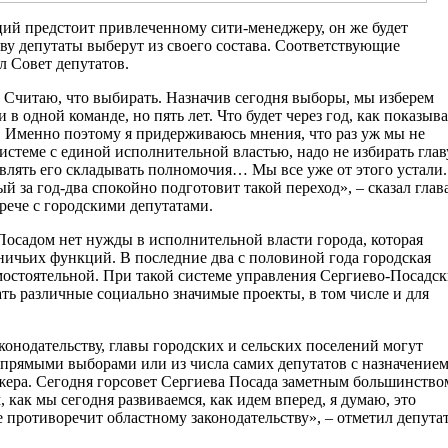
ий предстоит привлеченному сити-менеджеру, он же будет
аву депутаты выберут из своего состава. Соответствующие
л Совет депутатов.
? Считаю, что выбирать. Назначив сегодня выборы, мы изберем
 в одной команде, но пять лет. Что будет через год, как показыва
т. Именно поэтому я придерживаюсь мнения, что раз уж мы не
истеме с единой исполнительной властью, надо не избирать главу
авлять его складывать полномочия… Мы все уже от этого устали.
й за год-два спокойно подготовит такой переход», – сказал глав
рече с городскими депутатами.
Посадом нет нужды в исполнительной власти города, которая
ичьих функций. В последние два с половиной года городская
мостоятельной. При такой системе управления Сергиево-Посадс
ть различные социально значимые проекты, в том числе и для
онодательству, главы городских и сельских поселений могут
– прямыми выборами или из числа самих депутатов с назначение
жера. Сегодня горсовет Сергиева Посада заметным большинство
 как мы сегодня развиваемся, как идем вперед, я думаю, это
 противоречит областному законодательству», – отметил депута