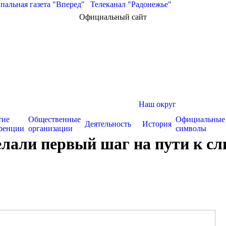
альная газета "Вперед"
|
Телеканал "Радонежье"
Официальный сайт
Наш округ
тие
Общественные
Официальные
Деятельность
История
ренции
организации
символы
елали первый шаг на пути к с