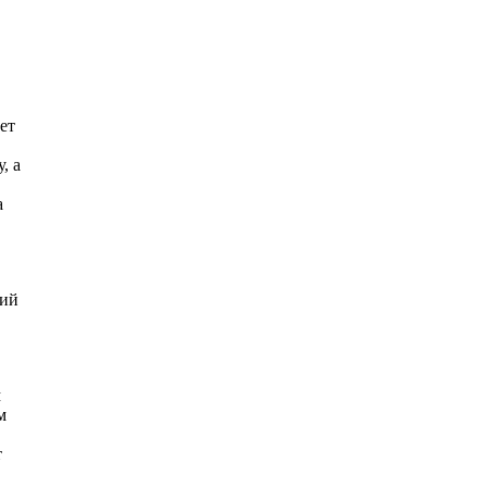
ет
, а
а
кий
м
м
т