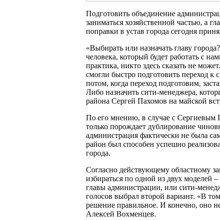
Подготовить объединение администрац
заниматься хозяйственной частью, а гл
поправки в устав города сегодня приня
«Выбирать или назначать главу города
человека, который будет работать с нами
практика, никто здесь сказать не може
смогли быстро подготовить переход к с
потом, когда переход подготовим, заст
Либо назначить сити-менеджера, которы
района Сергей Пахомов на майской вст
По его мнению, в случае с Сергиевым 
только порождает дублирование чиновн
администрация фактически не была са
район был способен успешно реализова
города.
Согласно действующему областному зак
избираться по одной из двух моделей 
главы администрации, или сити-менед
голосов выбрал второй вариант. «В том,
решение правильное. И конечно, оно не
Алексей Вохменцев.