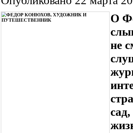
Опубликовано 22 марта 201
О Ф
слыш
не с
слуш
журн
инт
стр
сад
жиз