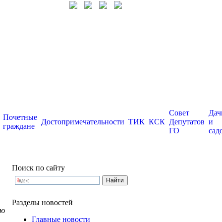
Совет
Дач
Почетные
Достопримечательности
ТИК
КСК
Депутатов
и
граждане
ГО
сад
Поиск по сайту
Разделы новостей
ую
Главные новости