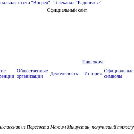
альная газета "Вперед"
|
Телеканал "Радонежье"
Официальный сайт
Наш округ
тие
Общественные
Официальные
Деятельность
История
ренции
организации
символы
тиклассник из Пересвета Максим Мишустин, получивший тяжел