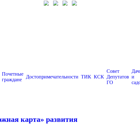
Совет
Дач
Почетные
Достопримечательности
ТИК
КСК
Депутатов
и
граждане
ГО
сад
рожная карта» развития