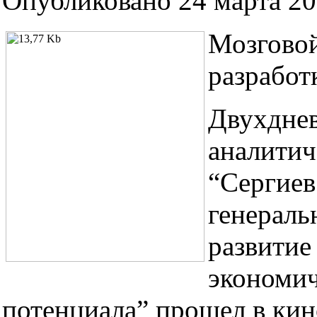
Опубликовано 24 марта 200
Мозгово
разработ
Двухдне
аналитич
“Сергиев
генераль
развитие
экономич
потенциала” прошел в ки