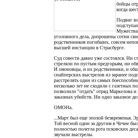
бойцы отр
когда шес
Подвиг во
подступах
Мужества.
уголовного дела, допрошены сотни сви
родственников погибших, совсем непов
высшей инстанции в Страсбурге.
Суд совести давно уже состоялся. Ни 
стреляли по пустым предгорьям, ни об
И омоновцы, и их родственники, и общ
снайперских выстрелов из заранее подг
расстрелять один из самых боеспособн
несколько лет не сходили с газетных 
позволило "отдать" отряд Маркелова и
заказных убийств. Ни одно заказное де
ОМОНа.
...Март был еще эпохой безвременья. Э
Той весной один за другим в Чечне б
полностью полегла рота псковских дес
звучали выстрелы.