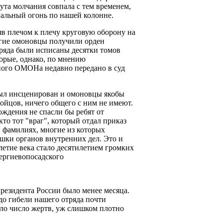
ута молчания совпала с тем временем,
вальный огонь по нашей колонне.
яв плечом к плечу круговую оборону на
ногие омоновцы получили орден
тряда были исписаны десятки томов
торые, однако, по мнению
вного ОМОНа недавно передано в суд
 был инсценирован и омоновцы якобы
ойцов, ничего общего с ним не имеют.
ождения не спасли бы ребят от
то тот "враг", который отдал приказ
и фамилиях, многие из которых
ушки органов внутренних дел. Это и
етие века стало десятилетием громких
сергиевопосадского
президента России было менее месяца.
до гибели нашего отряда почти
ыло число жертв, уж слишком плотно