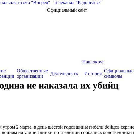
альная газета "Вперед"
|
Телеканал "Радонежье"
Официальный сайт
Наш округ
тие
Общественные
Официальные
Деятельность
История
ренции
организации
символы
одина не наказала их убийц
утром 2 марта, в день шестой годовщины гибели бойцов серги
воинам на улице Глинки по традиции собрались родственники