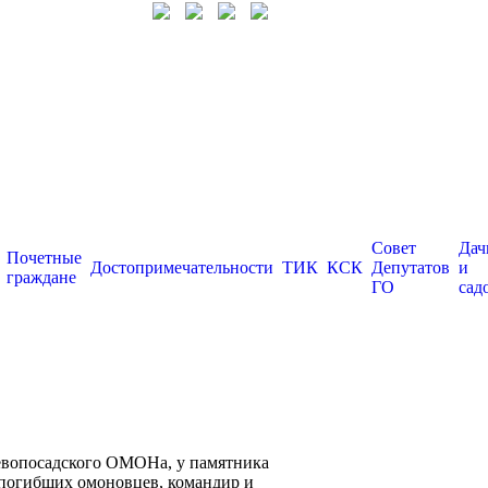
Совет
Дач
Почетные
Достопримечательности
ТИК
КСК
Депутатов
и
граждане
ГО
сад
евопосадского ОМОНа, у памятника
 погибших омоновцев, командир и