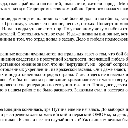
яда, главы района и поселений, школьники, жители города. Мин
ть лет назад в Старопромысловском районе Грозного начался шк
инов, до конца исполнивших свой боевой долг и погибших, зан
 к Грозному, увековечен в иконе, песнях, стихах. Посмертно м
 Немало воды утекло с тех пор. По уголовному делу о гибели о
детелей. Состоялись четыре суда. И даже названы виновные, ко
инны в том, что отряд попал в засаду. Дело о гибели подмоско
странные версии журналистов центральных газет о том, что бой
винения следствия в преступной халатности, повлекшей гибель б
ественное мнение знают, что ни "вертушки", ни "броня" сопров
отовленных укреплений, из вражеской засады. Они даже знают, к
ых и подготовленных отрядов страны. И дело здесь не в именах 
полос. А в бытовавшем сращивании криминалитета с частью верх
 провести спецоперацию по его уничтожению. Последнее десятил
ло в нашем районе не было раскрыто. Заказным стал и расстрел 
ра Ельцина кончилась, эра Путина еще не началась. До выборов 
ыли расстреляны ханты-мансийский и пермский ОМОНы, за день 
антников. Было ли все это случайностью? Уж слишком велико б