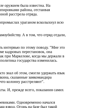
е оружием была известна. На
ппировками района, отстаивая
иной расстрела отряда.
аропромыслах ураганом всколыхнул всю
убийству. А в том, что отряд отдали,
ть интервью по этому поводу. "Мне это
оме кадровых перестановок, она
ак при Маркелове, когда мы держали в
 политика государства изменилась.
то знал об этом, смогли удержать язык
кина, сказанные замкомандира
 что колонну расстреляют".
кты. И, прежде всего, показания самих
боевиками. Одновременно начался
ш взвод. Огонь на базе был такой