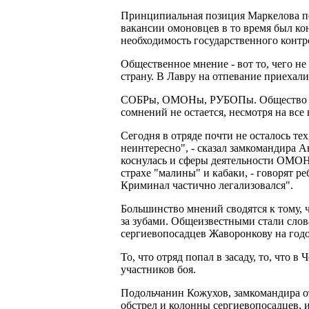
Принципиальная позиция Маркелова по
вакансии омоновцев в то время был ко
необходимость государственного контро
Общественное мнение - вот то, чего н
страну. В Лавру на отпевание приехали
СОБРы, ОМОНы, РУБОПы. Общество было
сомнений не остается, несмотря на все
Сегодня в отряде почти не осталось те
неинтересно", - сказал замкомандира 
коснулась и сферы деятельности ОМОНа
страхе "малины" и кабаки, - говорят р
Криминал частично легализовался".
Большинство мнений сводятся к тому, ч
за зубами. Общеизвестными стали сло
сергиевопосадцев Жаворонкову на годов
То, что отряд попал в засаду, то, что
участников боя.
Подольчанин Кожухов, замкомандира о
обстрел и колонны сергиевопосадцев, 