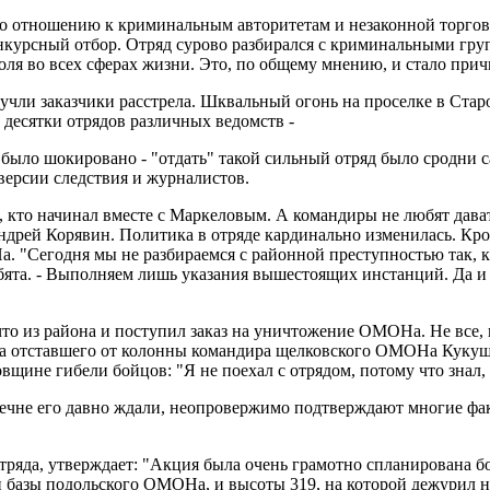
 отношению к криминальным авторитетам и незаконной торговл
нкурсный отбор. Отряд сурово разбирался с криминальными гру
ля во всех сферах жизни. Это, по общему мнению, и стало прич
е учли заказчики расстрела. Шквальный огонь на проселке в Ст
 десятки отрядов различных ведомств -
 шокировано - "отдать" такой сильный отряд было сродни само
 версии следствия и журналистов.
х, кто начинал вместе с Маркеловым. А командиры не любят дава
Андрей Корявин. Политика в отряде кардинально изменилась. Кр
. "Сегодня мы не разбираемся с районной преступностью так, к
ебята. - Выполняем лишь указания вышестоящих инстанций. Да и
то из района и поступил заказ на уничтожение ОМОНа. Не все, к
ва отставшего от колонны командира щелковского ОМОНа Кукуш
щине гибели бойцов: "Я не поехал с отрядом, потому что знал,
 в Чечне его давно ждали, неопровержимо подтверждают многие фа
тряда, утверждает: "Акция была очень грамотно спланирована 
и базы подольского ОМОНа, и высоты 319, на которой дежурил на