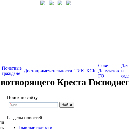
Совет
Дач
Почетные
Достопримечательности
ТИК
КСК
Депутатов
и
граждане
ГО
сад
отворящего Креста Господнего
Поиск по сайту
Разделы новостей
ли
и.
Главные новости