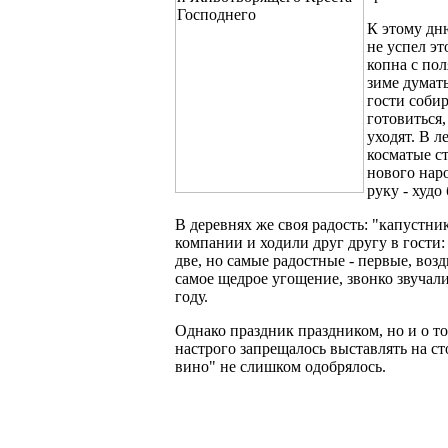
К этому дн
не успел э
копна с пол
зиме думать
гости собир
готовиться,
уходят. В л
косматые ст
нового нар
руку - худо 
В деревнях же своя радость: "капустн
компании и ходили друг другу в гости:
две, но самые радостные - первые, во
самое щедрое угощение, звонко звучали
году.
Однако праздник праздником, но и о то
настрого запрещалось выставлять на сто
вино" не слишком одобрялось.