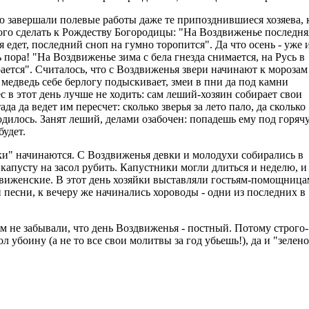
ю завершали полевые работы даже те припозднившиеся хозяева, 
того сделать к Рождеству Богородицы: "На Воздвиженье последня
я едет, последний сноп на гумно торопится". Да что осень - уже 
 пора! "На Воздвиженье зима с бела гнезда снимается, на Русь в
ается". Считалось, что с Воздвиженья звери начинают к морозам
 медведь себе берлогу подыскивает, змеи в пни да под камни
ес в этот день лучше не ходить: сам леший-хозяин собирает свои
ада да ведет им пересчет: сколько зверья за лето пало, да сколько
одилось. Занят леший, делами озабочен: попадешь ему под горяч
будет.
ики" начинаются. С Воздвиженья девки и молодухи собирались в
 капусту на засол рубить. Капустники могли длиться и неделю, и
здвиженские. В этот день хозяйки выставляли гостьям-помощница
 песни, к вечеру же начинались хороводы - одни из последних в
м не забывали, что день Воздвиженья - постный. Потому строго-
л убоину (а не то все свои молитвы за год убьешь!), да и "зелено