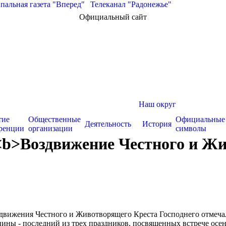
альная газета "Вперед"
|
Телеканал "Радонежье"
Официальный сайт
Наш округ
тие
Общественные
Официальные
Деятельность
История
ренции
организации
символы
b>Воздвижение Честного и Жив
движения Честного и Животворящего Креста Господнего отмеча
нины - последний из трех праздников, посвященных встрече осен