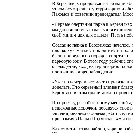
В Березняках продолжается создание 
утром осмотрели эту территорию и обс
Пахомов и советник председателя Мо
«Первые очертания парка в Березняках
мы договорились с главами всех посел
свой мини-парк для отдыха. Пусть неб
Создание парка в Березняках началось
площадку с мягким покрытием и проло
были приведены в порядок спортивные
парковую зону. В этом году рабочие 
ограждение, вход на территорию парка 
постоянное видеонаблюдение.
«Уже по вечерам это место притяжения,
доделать. Это серьезный элемент благо
Березняки в этом плане можно привест
По проекту, разработанному местной а
пешеходные дорожки, добавятся спорт
запланированного объема работ местно
программу «Парки Подмосковья» и пол
Как отметил глава района, хорошо рабо