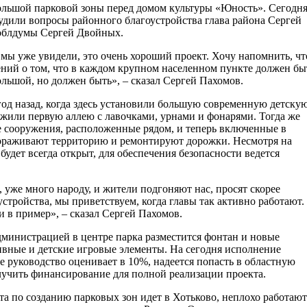
большой парковой зоны перед домом культуры «Юность». Сегодн
удили вопросы районного благоустройства глава района Сергей
соблдумы Сергей Двойных.
 мы уже увидели, это очень хороший проект. Хочу напомнить, чт
ений о том, что в каждом крупном населенном пункте должен бы
ольшой, но должен быть», – сказал Сергей Пахомов.
 год назад, когда здесь установили большую современную детску
жили первую аллею с лавочками, урнами и фонарями. Тогда же
 сооружения, расположенные рядом, и теперь включенные в
огораживают территорию и ремонтируют дорожки. Несмотря на
будет всегда открыт, для обеспечения безопасности ведется
 уже много народу, и жители подгоняют нас, просят скорее
устройства, мы приветствуем, когда главы так активно работают.
и в пример», – сказал Сергей Пахомов.
дминистрацией в центре парка разместится фонтан и новые
ивные и детские игровые элементы. На сегодня исполнение
е руководство оценивает в 10%, надеется попасть в областную
учить финансирование для полной реализации проекта.
та по созданию парковых зон идет в Хотьково, неплохо работают