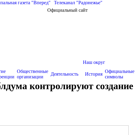
альная газета "Вперед"
|
Телеканал "Радонежье"
Официальный сайт
Наш округ
тие
Общественные
Официальные
Деятельность
История
ренции
организации
символы
блдума контролируют создание 