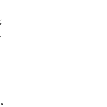
я
о
ть
ю
 в