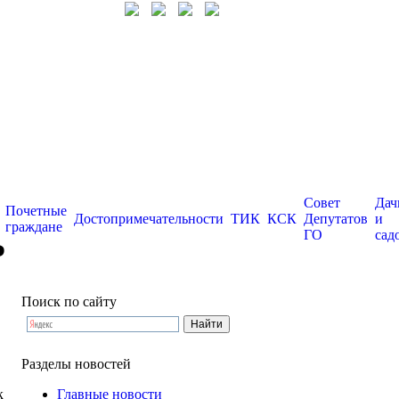
Совет
Дач
Почетные
Достопримечательности
ТИК
КСК
Депутатов
и
граждане
ГО
сад
Р
Поиск по сайту
Разделы новостей
к
Главные новости