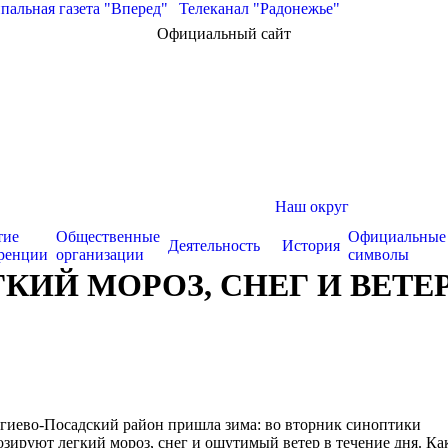
альная газета "Вперед"
|
Телеканал "Радонежье"
Официальный сайт
Наш округ
тие
Общественные
Официальные
Деятельность
История
ренции
организации
символы
КИЙ МОРОЗ, СНЕГ И ВЕТЕ
гиево-Посадский район пришла зима: во вторник синоптики
зируют легкий мороз, снег и ощутимый ветер в течение дня. Ка