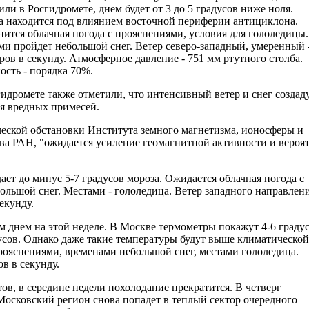
ли в Росгидромете, днем будет от 3 до 5 градусов ниже ноля.
а находится под влиянием восточной периферии антициклона.
ится облачная погода с прояснениями, условия для гололедицы.
и пройдет небольшой снег. Ветер северо-западный, умеренный -
ров в секунду. Атмосферное давление - 751 мм ртутного столба.
сть - порядка 70%.
идромете также отметили, что интенсивный ветер и снег создад
я вредных примесей.
еской обстановки Института земного магнетизма, ионосферы и
ва РАН, "ожидается усиление геомагнитной активности и вероя
ает до минус 5-7 градусов мороза. Ожидается облачная погода с
льшой снег. Местами - гололедица. Ветер западного направлен
секунду.
м днем на этой неделе. В Москве термометры покажут 4-6 граду
дусов. Однако даже такие температуры будут выше климатической
рояснениями, временами небольшой снег, местами гололедица.
в в секунду.
ов, в середине недели похолодание прекратится. В четверг
 Московский регион снова попадет в теплый сектор очередного