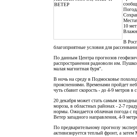
сообщи
Погод
Сохран
Местам
10 мет
Влажно
В Росг
благоприятные условия для рассеивани
По данным Центра прогнозов геофизич
распространения радиоволн им. Пушко
малая магнитная буря".
В ночь на среду в Подмосковье похолод
прояснениями. Временами пройдет небо
чуть сбавит скорость - до 4-9 метров в 
20 декабря может стать самым холодны
мороза, в областных районах - 2-7 гра
нормы. Ожидается облачная погода с п
Ветер западного направления, 4-9 метро
По предварительному прогнозу эксперт
активизируется теплый фронт, а затем