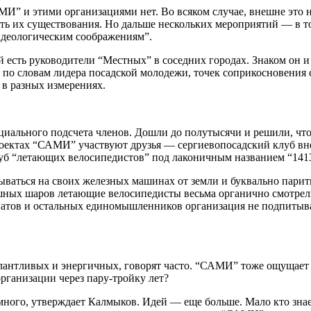
И” и этими организациями нет. Во всяком случае, внешне это 
ь их существования. Но дальше нескольких мероприятий — в то
 идеологическим соображениям”.
ей есть руководители “Местных” в соседних городах. Знаком он 
и, по словам лидера посадской молодежи, точек соприкосновения
 в разных измерениях.
ициального подсчета членов. Дошли до полутысячи и решили, чт
проектах “САМИ” участвуют друзья — сергиевопосадский клуб в
луб “летающих велосипедистов” под лаконичным названием “141
ваться на своих железных машинах от земли и буквально парить
шных шаров летающие велосипедисты весьма органично смотрел
анатов и остальных единомышленников организация не подпитыв
алантливых и энергичных, говорят часто. “САМИ” тоже ощущает 
рганизации через пару-тройку лет?
много, утверждает Калмыков. Идей — еще больше. Мало кто зна