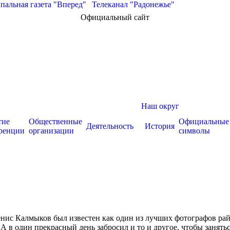
альная газета "Вперед"
|
Телеканал "Радонежье"
Официальный сайт
Наш округ
тие
Общественные
Официальные
Деятельность
История
ренции
организации
символы
нис Калмыков был известен как один из лучших фотографов рай
А в один прекрасный день забросил и то и другое, чтобы занят