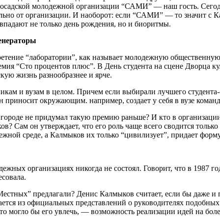
осадской молодежной организации “САМИ” — наш гость. Сегодня
льно от организации. И наоборот: если “САМИ” — то значит с 
впадают не только день рождения, но и биоритмы.
енераторы
ретение “лаборатории”, как называет молодежную общественную
емия “Сто процентов плюс”. В День студента на сцене Дворца 
скую жизнь разнообразнее и ярче.
икам и вузам в целом. Причем если выбирали лучшего студента-
он приносит окружающим. например, создает у себя в вузе коман
 городе не придумал такую премию раньше? И кто в организации
ков? Сам он утверждает, что его роль чаще всего сводится толь
жной среде, а Калмыков их только “цивилизует”, придает форм
жных организациях никогда не состоял. Говорит, что в 1987 год
есовала.
естных” предлагали? Денис Калмыков считает, если бы даже и п
ается из официальных представлений о руководителях подобных 
то могло бы его увлечь, — возможность реализации идей на бол