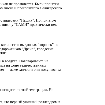
никак не проявляется. Были попытки
м числе и пресловутого Селигерского
и с лидерами “Наших”. Но при этом
 с ними у “САМИ” практически нет.
о количество выданных “корочек” не
недорожников “Драйв”, городские
300”.
 в воздухе. Поговаривают, на
ись на фоне величественных
ает — даже запчасти они покупают за
последствия этой эмиграции. Не
ет, что первый уличный роллердром в