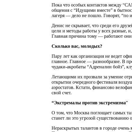
Пока что особых контактов между “САМ
общения с “Идущими вместе” в бытност
лагеря — дело не пошло. Говорят, “по
Денис не скрывает, что среди его друз
цели и методы работы у всех разные, 
Главная причина тому — работают они
Сколько вас, молодых?
Пару лет как организация не ведет оф
главное. Главное — разнообразие. В 
чудаки-акробаты “Адреналин бойз”, к
Летающими их прозвали за умение отры
открытии очередного фестиваля возду
аэростатов. Кстати, финансово велоф
свой счет.
“Экстремалы против экстремизма
”
О том, что Москва поглощает самых т
станет ли это угрозой существованию о
Нераскрытых талантов в городе очень 