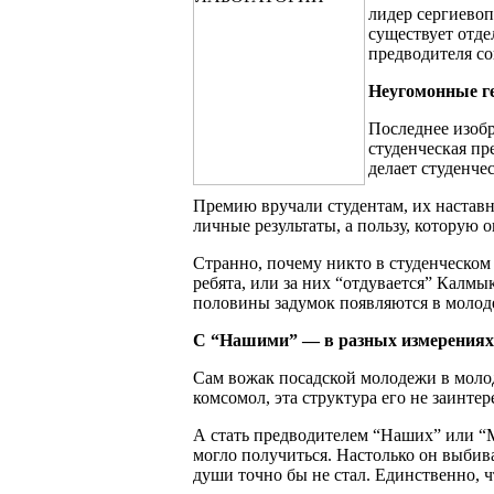
лидер сергиевоп
существует отде
предводителя со
Неугомонные г
Последнее изоб
студенческая пр
делает студенче
Премию вручали студентам, их наставн
личные результаты, а пользу, которую 
Странно, почему никто в студенческом
ребята, или за них “отдувается” Калмы
половины задумок появляются в молоде
С “Нашими” — в разных измерениях
Сам вожак посадской молодежи в молоде
комсомол, эта структура его не заинтер
А стать предводителем “Наших” или “М
могло получиться. Настолько он выбив
души точно бы не стал. Единственно, ч