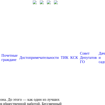
Совет
Дач
Почетные
Достопримечательности
ТИК
КСК
Депутатов
и
граждане
ГО
сад
она. До этого — как один из лучших
ься общественной работой. Бессменный