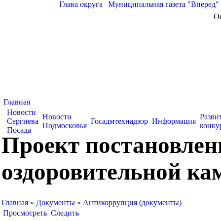
Глава округа
|
Муниципальная газета "Вперед"
О
Главная
Новости
Новости
Разви
Сергиева
Госадмтехнадзор
Информация
Подмосковья
конку
Посада
Проект постановлени
оздоровительной ка
Главная
»
Документы
»
Антикоррупция (документы)
Просмотреть
Следить