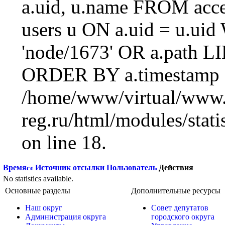
a.uid, u.name FROM acc
users u ON a.uid = u.ui
'node/1673' OR a.path L
ORDER BY a.timestamp 
/home/www/virtual/www.
reg.ru/html/modules/statis
on line 18.
Время
Источник отсылки
Пользователь
Действия
No statistics available.
Основные разделы
Дополнительные ресурсы
Наш округ
Совет депутатов
Администрация округа
городского округа