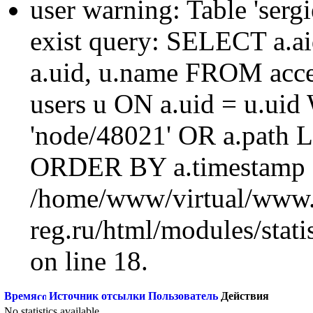
user warning: Table 'sergi
exist query: SELECT a.aid
a.uid, u.name FROM acc
users u ON a.uid = u.ui
'node/48021' OR a.path 
ORDER BY a.timestamp 
/home/www/virtual/www.
reg.ru/html/modules/statis
on line 18.
Время
Источник отсылки
Пользователь
Действия
No statistics available.