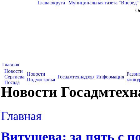
Глава округа
|
Муниципальная газета "Вперед"
О
Главная
Новости
Новости
Разви
Сергиева
Госадмтехнадзор
Информация
Подмосковья
конку
Посада
Новости Госадмтехн
Главная
Витушева: за пять с п