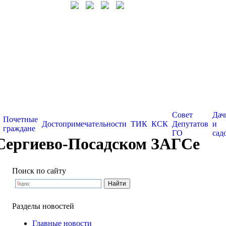
Совет
Дач
Почетные
Достопримечательности
ТИК
КСК
Депутатов
и
граждане
ГО
сад
 Сергиево-Посадском ЗАГСе
Поиск по сайту
Разделы новостей
Главные новости