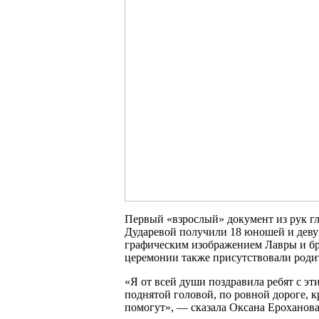
Первый «взрослый» документ из рук г
Дударевой получили 18 юношей и деву
графическим изображением Лавры и б
церемонии также присутствовали родит
«Я от всей души поздравила ребят с э
поднятой головой, по ровной дороге, к
помогут», — сказала Оксана Ероханова