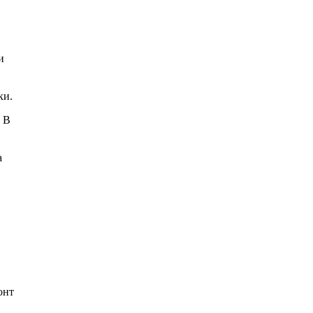
и
ки.
 В
а
онт