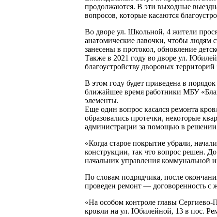
продолжаются. В эти выходные выездна
вопросов, которые касаются благоустр
Во дворе ул. Школьной, 4 жители прос
анатомические лавочки, чтобы людям с
занесены в протокол, обновление детс
Также в 2021 году во дворе ул. Юбилей
благоустройству дворовых территорий
В этом году будет приведена в порядо
ближайшее время работники МБУ «Благ
элементы.
Еще один вопрос касался ремонта кров
образовались протечки, некоторые ква
администрации за помощью в решении 
«Когда старое покрытие убрали, начал
конструкции, так что вопрос решен. Д
начальник управления коммунальной и
По словам подрядчика, после окончания
проведен ремонт — договоренность с ж
«На особом контроле главы Сергиево-
кровли на ул. Юбилейной, 13 в пос. Р