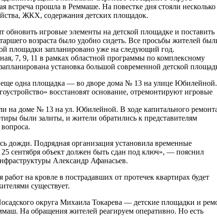
я встреча прошла в Реммаше. На повестке дня стояли несколько
ойства, ЖКХ, содержания детских площадок.
ят обновить игровые элементы на детской площадке и поставить
таршего возраста было удобно сидеть. Все просьбы жителей был
кой площадки запланировано уже на следующий год.
ная, 7, 9, 11 в рамках областной программы по комплексному
 запланирована установка большой современной детской площад
к еще одна площадка — во дворе дома № 13 на улице Юбилейной.
оустройство» восстановят основание, отремонтируют игровые
ли на доме № 13 на ул. Юбилейной. В ходе капитального ремонт
ртиры были залиты, и жители обратились к представителям
вопроса.
ись дожди. Подрядная организация установила временные
о 25 сентября объект должен быть сдан под ключ», — пояснил
нфраструктуры Александр Афанасьев.
 работ на кровле в пострадавших от протечек квартирах будет
ителями существует.
Посадского округа Михаила Токарева — детские площадки и рем
еммаш. На обращения жителей реагируем оперативно. Но есть