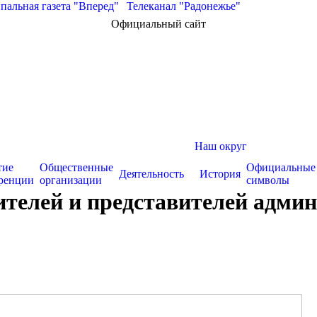
альная газета "Вперед"
|
Телеканал "Радонежье"
Официальный сайт
Наш округ
тие
Общественные
Официальные
Деятельность
История
ренции
организации
символы
телей и представителей админ