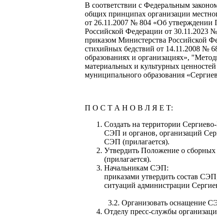
В соответствии с Федеральным законом
общих принципах организации местног
от 26.11.2007 № 804 «Об утверждении
Российской Федерации от 30.11.2023 №
приказом Министерства Российской Фе
стихийных бедствий от 14.11.2008 № 
образованиях и организациях», "Мето
материальных и культурных ценностей 
муниципального образования «Сергиев
П О С Т А Н О В Л Я Е Т:
Создать на территории Сергиево-
СЭП и органов, организаций Сер
СЭП (прилагается).
Утвердить Положение о сборных 
(прилагается).
Начальника
приказами утвердить состав СЭП
ситуаций администрации Серг
3.2. Организовать оснащение СЭП
Отделу пресс-службы организаци