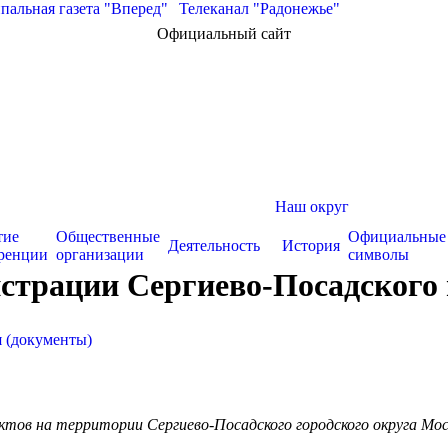
альная газета "Вперед"
|
Телеканал "Радонежье"
Официальный сайт
Наш округ
тие
Общественные
Официальные
Деятельность
История
ренции
организации
символы
страции Сергиево-Посадского г
 (документы)
ктов на территории Сергиево-Посадского городского округа Мо