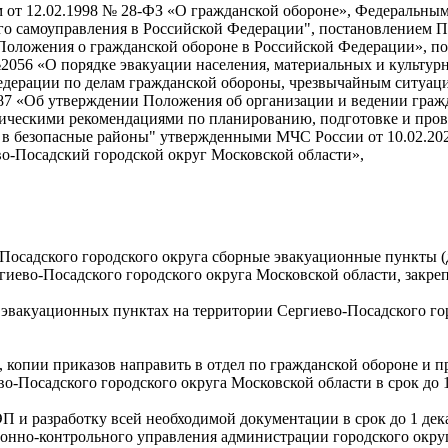
 от 12.02.1998 № 28-ФЗ «О гражданской обороне», Федеральным
о самоуправления в Российской Федерации", постановлением П
 Положения о гражданской обороне в Российской Федерации», п
2056 «О порядке эвакуации населения, материальных и культур
дерации по делам гражданской обороны, чрезвычайным ситуац
687 «Об утверждении Положения об организации и ведении гра
дическими рекомендациями по планированию, подготовке и пров
в безопасные районы" утвержденными МЧС России от 10.02.2021
о-Посадский городской округ Московской области»,
Посадского городского округа сборные эвакуационные пункты (
гиево-Посадского городского округа Московской области
,
закреп
эвакуационных пунктах на территории Сергиево-Посадского го
м СЭП: 3.1. Сформирова
, копии приказов направить в отдел по гражданской обороне и
иево-Посадского городского округа Московской области
 и разработку всей необходимой документации в срок до 1 дека
онно-контрольного управления администрации городского окру