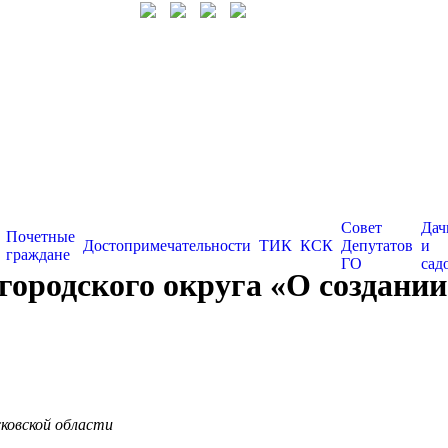
Совет
Дач
Почетные
Достопримечательности
ТИК
КСК
Депутатов
и
граждане
ГО
сад
ородского округа «О создании
сковской области