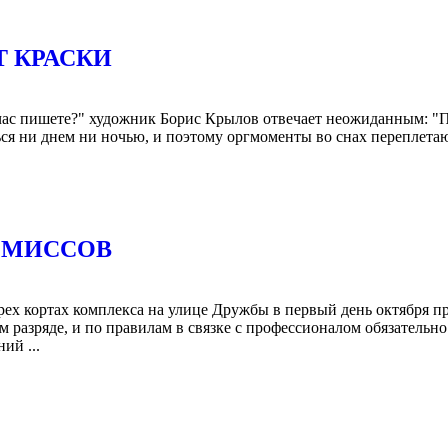
 КРАСКИ
час пишете?" художник Борис Крылов отвечает неожиданным: "
ься ни днем ни ночью, и поэтому оргмоменты во снах переплета
ОМИССОВ
ех кортах комплекса на улице Дружбы в первый день октября п
м разряде, и по правилам в связке с профессионалом обязательн
ий ...