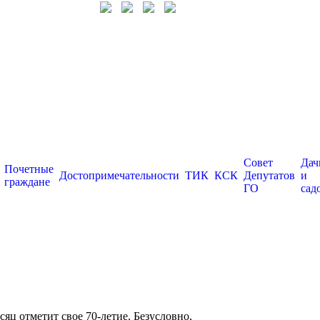
Совет
Дач
Почетные
Достопримечательности
ТИК
КСК
Депутатов
и
граждане
ГО
сад
яц отметит свое 70-летие. Безусловно,