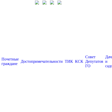
Совет
Дач
Почетные
Достопримечательности
ТИК
КСК
Депутатов
и
граждане
ГО
сад