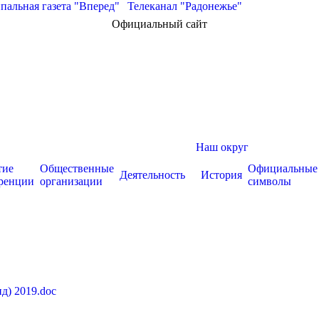
альная газета "Вперед"
|
Телеканал "Радонежье"
Официальный сайт
Наш округ
тие
Общественные
Официальные
Деятельность
История
ренции
организации
символы
д) 2019.doc