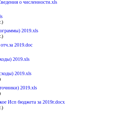
едения о численности.xls
ls
.)
граммы) 2019.xls
.)
отч.за 2019.doc
оды) 2019.xls
ходы) 2019.xls
)
очники) 2019.xls
)
ое Исп бюджета за 2019г.docx
.)